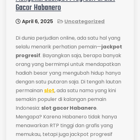
Gacor Habanero
April 6, 2025
Uncategorized
Di dunia perjudian online, ada satu hal yang
selalu menarik perhatian pemain—
jackpot
progresif
. Bayangkan saja, berapa banyak
orang yang bermimpi untuk mendapatkan
hadiah besar yang mengubah hidup hanya
dengan satu putaran saja. Di tengah lautan
permainan
slot
, ada satu nama yang kini
semakin populer di kalangan pemain
Indonesia:
slot gacor Habanero
.
Mengapa? Karena Habanero tidak hanya
menawarkan RTP tinggi dan grafis yang
memukau, tetapi juga jackpot progresif