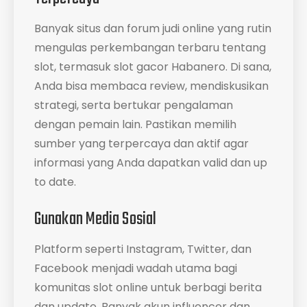
Banyak situs dan forum judi online yang rutin
mengulas perkembangan terbaru tentang
slot, termasuk slot gacor Habanero. Di sana,
Anda bisa membaca review, mendiskusikan
strategi, serta bertukar pengalaman
dengan pemain lain. Pastikan memilih
sumber yang terpercaya dan aktif agar
informasi yang Anda dapatkan valid dan up
to date.
Gunakan Media Sosial
Platform seperti Instagram, Twitter, dan
Facebook menjadi wadah utama bagi
komunitas slot online untuk berbagi berita
dan update. Banyak akun influencer dan