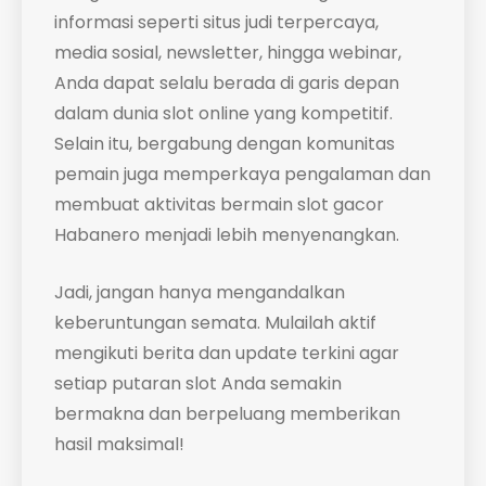
informasi seperti situs judi terpercaya,
media sosial, newsletter, hingga webinar,
Anda dapat selalu berada di garis depan
dalam dunia slot online yang kompetitif.
Selain itu, bergabung dengan komunitas
pemain juga memperkaya pengalaman dan
membuat aktivitas bermain slot gacor
Habanero menjadi lebih menyenangkan.
Jadi, jangan hanya mengandalkan
keberuntungan semata. Mulailah aktif
mengikuti berita dan update terkini agar
setiap putaran slot Anda semakin
bermakna dan berpeluang memberikan
hasil maksimal!