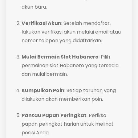
akun baru.
Verifikasi Akun
:
Setelah mendaftar,
lakukan verifikasi akun melalui email atau
nomor telepon yang didaftarkan.
Mulai Bermain Slot Habanero
:
Pilih
permainan slot Habanero yang tersedia
dan mulai bermain.
Kumpulkan Poin
:
Setiap taruhan yang
dilakukan akan memberikan poin.
Pantau Papan Peringkat
:
Periksa
papan peringkat harian untuk melihat
posisi Anda.