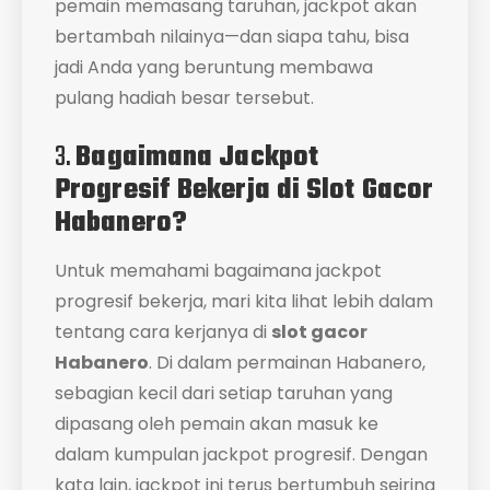
pemain memasang taruhan, jackpot akan
bertambah nilainya—dan siapa tahu, bisa
jadi Anda yang beruntung membawa
pulang hadiah besar tersebut.
3.
Bagaimana Jackpot
Progresif Bekerja di Slot Gacor
Habanero?
Untuk memahami bagaimana jackpot
progresif bekerja, mari kita lihat lebih dalam
tentang cara kerjanya di
slot gacor
Habanero
. Di dalam permainan Habanero,
sebagian kecil dari setiap taruhan yang
dipasang oleh pemain akan masuk ke
dalam kumpulan jackpot progresif. Dengan
kata lain, jackpot ini terus bertumbuh seiring