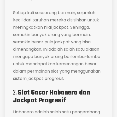
Setiap kali seseorang bermain, sejumlah
kecil dari taruhan mereka disisihkan untuk
meningkatkan nilai jackpot. Sehingga,
semakin banyak orang yang bermain,
semakin besar pula jackpot yang bisa
dimenangkan. Ini adalah salah satu alasan
mengapa banyak orang berlomba-lomba
untuk mendapatkan kemenangan besar
dalam permainan slot yang menggunakan
sistem jackpot progresif.
2.
Slot Gacor Habanero dan
Jackpot Progresif
Habanero adalah salah satu pengembang