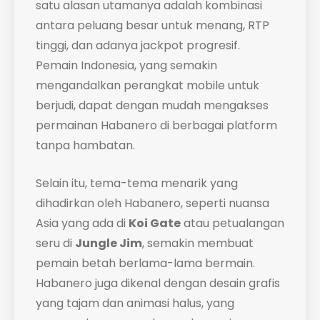
satu alasan utamanya adalah kombinasi
antara peluang besar untuk menang, RTP
tinggi, dan adanya jackpot progresif.
Pemain Indonesia, yang semakin
mengandalkan perangkat mobile untuk
berjudi, dapat dengan mudah mengakses
permainan Habanero di berbagai platform
tanpa hambatan.
Selain itu, tema-tema menarik yang
dihadirkan oleh Habanero, seperti nuansa
Asia yang ada di
Koi Gate
atau petualangan
seru di
Jungle Jim
, semakin membuat
pemain betah berlama-lama bermain.
Habanero juga dikenal dengan desain grafis
yang tajam dan animasi halus, yang