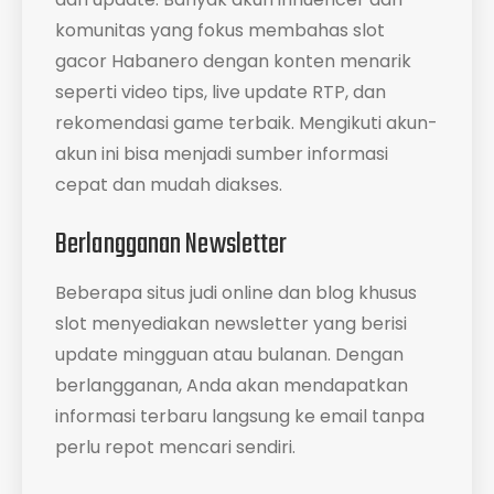
komunitas yang fokus membahas slot
gacor Habanero dengan konten menarik
seperti video tips, live update RTP, dan
rekomendasi game terbaik. Mengikuti akun-
akun ini bisa menjadi sumber informasi
cepat dan mudah diakses.
Berlangganan Newsletter
Beberapa situs judi online dan blog khusus
slot menyediakan newsletter yang berisi
update mingguan atau bulanan. Dengan
berlangganan, Anda akan mendapatkan
informasi terbaru langsung ke email tanpa
perlu repot mencari sendiri.