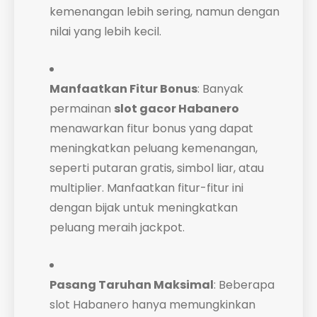
kemenangan lebih sering, namun dengan
nilai yang lebih kecil.
Manfaatkan Fitur Bonus
: Banyak
permainan
slot gacor Habanero
menawarkan fitur bonus yang dapat
meningkatkan peluang kemenangan,
seperti putaran gratis, simbol liar, atau
multiplier. Manfaatkan fitur-fitur ini
dengan bijak untuk meningkatkan
peluang meraih jackpot.
Pasang Taruhan Maksimal
: Beberapa
slot Habanero hanya memungkinkan