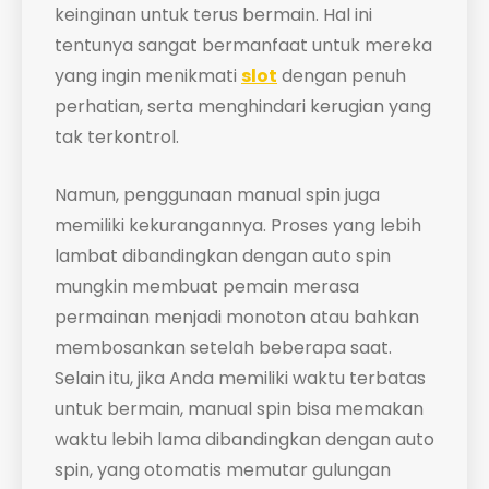
keinginan untuk terus bermain. Hal ini
tentunya sangat bermanfaat untuk mereka
yang ingin menikmati
slot
dengan penuh
perhatian, serta menghindari kerugian yang
tak terkontrol.
Namun, penggunaan manual spin juga
memiliki kekurangannya. Proses yang lebih
lambat dibandingkan dengan auto spin
mungkin membuat pemain merasa
permainan menjadi monoton atau bahkan
membosankan setelah beberapa saat.
Selain itu, jika Anda memiliki waktu terbatas
untuk bermain, manual spin bisa memakan
waktu lebih lama dibandingkan dengan auto
spin, yang otomatis memutar gulungan