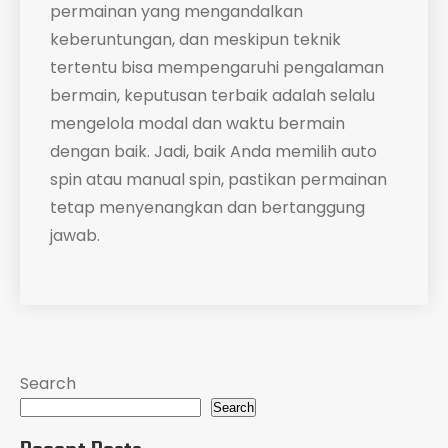
permainan yang mengandalkan
keberuntungan, dan meskipun teknik
tertentu bisa mempengaruhi pengalaman
bermain, keputusan terbaik adalah selalu
mengelola modal dan waktu bermain
dengan baik. Jadi, baik Anda memilih auto
spin atau manual spin, pastikan permainan
tetap menyenangkan dan bertanggung
jawab.
Search
Search