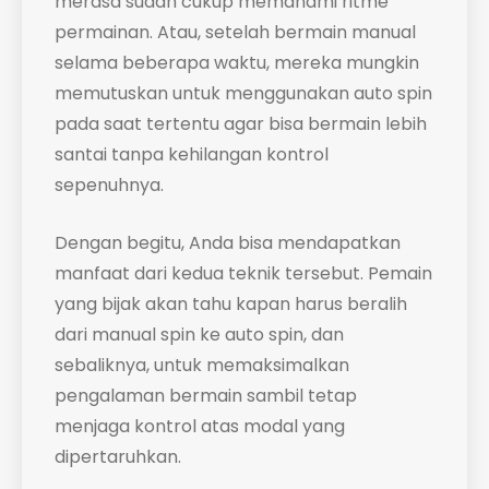
merasa sudah cukup memahami ritme
permainan. Atau, setelah bermain manual
selama beberapa waktu, mereka mungkin
memutuskan untuk menggunakan auto spin
pada saat tertentu agar bisa bermain lebih
santai tanpa kehilangan kontrol
sepenuhnya.
Dengan begitu, Anda bisa mendapatkan
manfaat dari kedua teknik tersebut. Pemain
yang bijak akan tahu kapan harus beralih
dari manual spin ke auto spin, dan
sebaliknya, untuk memaksimalkan
pengalaman bermain sambil tetap
menjaga kontrol atas modal yang
dipertaruhkan.