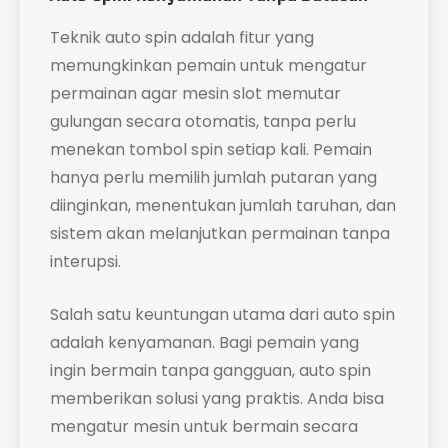
Teknik auto spin adalah fitur yang
memungkinkan pemain untuk mengatur
permainan agar mesin slot memutar
gulungan secara otomatis, tanpa perlu
menekan tombol spin setiap kali. Pemain
hanya perlu memilih jumlah putaran yang
diinginkan, menentukan jumlah taruhan, dan
sistem akan melanjutkan permainan tanpa
interupsi.
Salah satu keuntungan utama dari auto spin
adalah kenyamanan. Bagi pemain yang
ingin bermain tanpa gangguan, auto spin
memberikan solusi yang praktis. Anda bisa
mengatur mesin untuk bermain secara