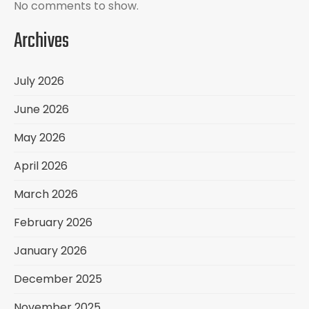
No comments to show.
Archives
July 2026
June 2026
May 2026
April 2026
March 2026
February 2026
January 2026
December 2025
November 2025