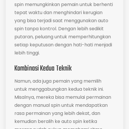
spin memungkinkan pemain untuk berhenti
tepat waktu dan menghindari kerugian
yang bisa terjadi saat menggunakan auto
spin tanpa kontrol. Dengan lebih sedikit
putaran, peluang untuk memperhitungkan
setiap keputusan dengan hati-hati menjadi
lebih tinggi.
Kombinasi Kedua Teknik
Namun, ada juga pemain yang memilih
untuk menggabungkan kedua teknik ini.
Misalnya, mereka bisa memulai permainan
dengan manual spin untuk mendapatkan
rasa permainan yang lebih dekat, dan
kemudian beralih ke auto spin ketika