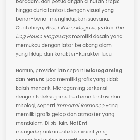
beragam, dari petualangan di hutan tropis
hingga dunia fantasi, dengan visual yang
benar-benar menghidupkan suasana.
Contohnya,
Great Rhino Megaways
dan
The
Dog House Megaways
memiliki desain yang
memukau dengan latar belakang alam
yang hidup dan karakter-karakter lucu.
Namun, provider lain seperti
Microgaming
dan
NetEnt
juga memiliki grafis yang tidak
kalah menarik. Microgaming terkenal
dengan koleksi game bertema fantasi dan
mitologi, seperti
Immortal Romance
yang
memiliki grafis gelap dan atmosfer yang
mendalam. Di sisi lain,
NetEnt
mengedepankan estetika visual yang