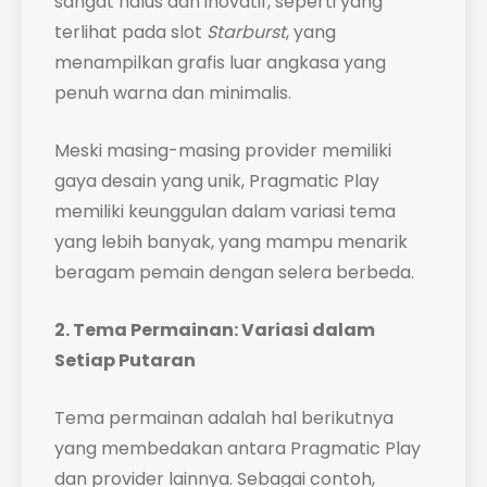
sangat halus dan inovatif, seperti yang
terlihat pada slot
Starburst
, yang
menampilkan grafis luar angkasa yang
penuh warna dan minimalis.
Meski masing-masing provider memiliki
gaya desain yang unik, Pragmatic Play
memiliki keunggulan dalam variasi tema
yang lebih banyak, yang mampu menarik
beragam pemain dengan selera berbeda.
2. Tema Permainan: Variasi dalam
Setiap Putaran
Tema permainan adalah hal berikutnya
yang membedakan antara Pragmatic Play
dan provider lainnya. Sebagai contoh,