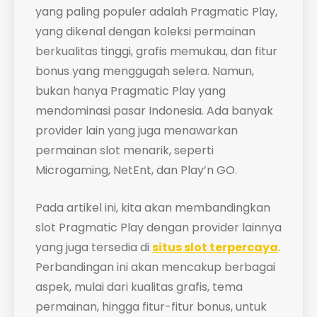
yang paling populer adalah Pragmatic Play,
yang dikenal dengan koleksi permainan
berkualitas tinggi, grafis memukau, dan fitur
bonus yang menggugah selera. Namun,
bukan hanya Pragmatic Play yang
mendominasi pasar Indonesia. Ada banyak
provider lain yang juga menawarkan
permainan slot menarik, seperti
Microgaming, NetEnt, dan Play’n GO.
Pada artikel ini, kita akan membandingkan
slot Pragmatic Play dengan provider lainnya
yang juga tersedia di
situs slot terpercaya
.
Perbandingan ini akan mencakup berbagai
aspek, mulai dari kualitas grafis, tema
permainan, hingga fitur-fitur bonus, untuk