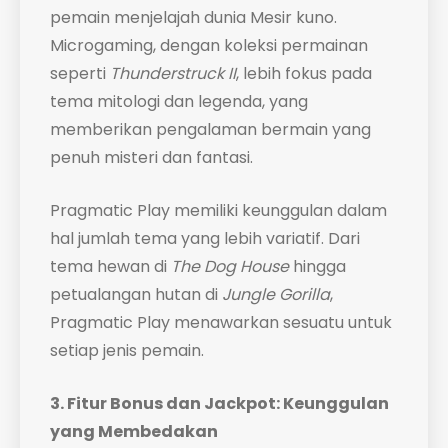
pemain menjelajah dunia Mesir kuno.
Microgaming, dengan koleksi permainan
seperti
Thunderstruck II
, lebih fokus pada
tema mitologi dan legenda, yang
memberikan pengalaman bermain yang
penuh misteri dan fantasi.
Pragmatic Play memiliki keunggulan dalam
hal jumlah tema yang lebih variatif. Dari
tema hewan di
The Dog House
hingga
petualangan hutan di
Jungle Gorilla
,
Pragmatic Play menawarkan sesuatu untuk
setiap jenis pemain.
3. Fitur Bonus dan Jackpot: Keunggulan
yang Membedakan