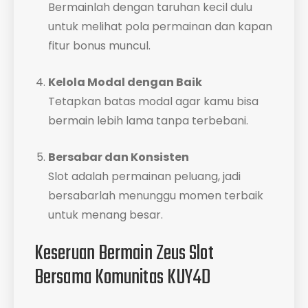
Bermainlah dengan taruhan kecil dulu
untuk melihat pola permainan dan kapan
fitur bonus muncul.
Kelola Modal dengan Baik
Tetapkan batas modal agar kamu bisa
bermain lebih lama tanpa terbebani.
Bersabar dan Konsisten
Slot adalah permainan peluang, jadi
bersabarlah menunggu momen terbaik
untuk menang besar.
Keseruan Bermain Zeus Slot
Bersama Komunitas KUY4D