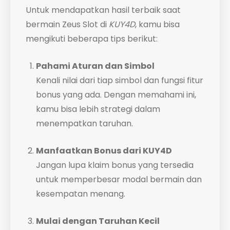
Untuk mendapatkan hasil terbaik saat
bermain Zeus Slot di
KUY4D
, kamu bisa
mengikuti beberapa tips berikut:
Pahami Aturan dan Simbol
Kenali nilai dari tiap simbol dan fungsi fitur
bonus yang ada. Dengan memahami ini,
kamu bisa lebih strategi dalam
menempatkan taruhan.
Manfaatkan Bonus dari KUY4D
Jangan lupa klaim bonus yang tersedia
untuk memperbesar modal bermain dan
kesempatan menang.
Mulai dengan Taruhan Kecil