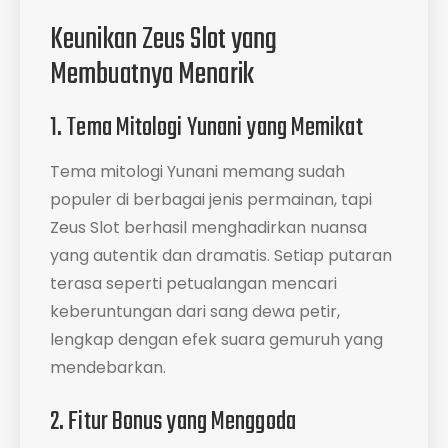
Keunikan Zeus Slot yang
Membuatnya Menarik
1. Tema Mitologi Yunani yang Memikat
Tema mitologi Yunani memang sudah
populer di berbagai jenis permainan, tapi
Zeus Slot berhasil menghadirkan nuansa
yang autentik dan dramatis. Setiap putaran
terasa seperti petualangan mencari
keberuntungan dari sang dewa petir,
lengkap dengan efek suara gemuruh yang
mendebarkan.
2. Fitur Bonus yang Menggoda