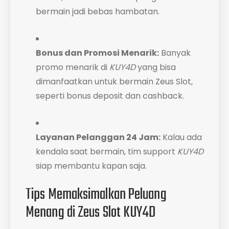
bermain jadi bebas hambatan.
Bonus dan Promosi Menarik:
Banyak
promo menarik di
KUY4D
yang bisa
dimanfaatkan untuk bermain Zeus Slot,
seperti bonus deposit dan cashback.
Layanan Pelanggan 24 Jam:
Kalau ada
kendala saat bermain, tim support
KUY4D
siap membantu kapan saja.
Tips Memaksimalkan Peluang
Menang di Zeus Slot KUY4D