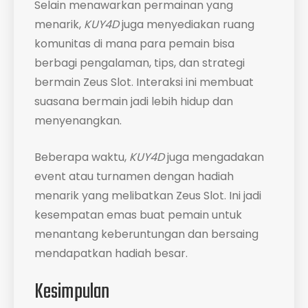
Selain menawarkan permainan yang
menarik,
KUY4D
juga menyediakan ruang
komunitas di mana para pemain bisa
berbagi pengalaman, tips, dan strategi
bermain Zeus Slot. Interaksi ini membuat
suasana bermain jadi lebih hidup dan
menyenangkan.
Beberapa waktu,
KUY4D
juga mengadakan
event atau turnamen dengan hadiah
menarik yang melibatkan Zeus Slot. Ini jadi
kesempatan emas buat pemain untuk
menantang keberuntungan dan bersaing
mendapatkan hadiah besar.
Kesimpulan