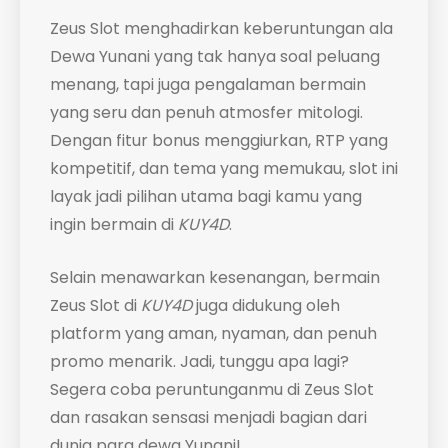
Zeus Slot menghadirkan keberuntungan ala
Dewa Yunani yang tak hanya soal peluang
menang, tapi juga pengalaman bermain
yang seru dan penuh atmosfer mitologi.
Dengan fitur bonus menggiurkan, RTP yang
kompetitif, dan tema yang memukau, slot ini
layak jadi pilihan utama bagi kamu yang
ingin bermain di
KUY4D
.
Selain menawarkan kesenangan, bermain
Zeus Slot di
KUY4D
juga didukung oleh
platform yang aman, nyaman, dan penuh
promo menarik. Jadi, tunggu apa lagi?
Segera coba peruntunganmu di Zeus Slot
dan rasakan sensasi menjadi bagian dari
dunia para dewa Yunani!