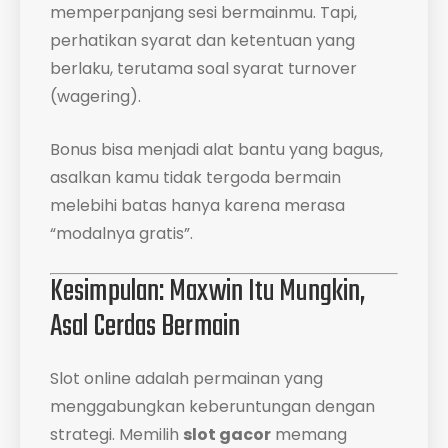
memperpanjang sesi bermainmu. Tapi,
perhatikan syarat dan ketentuan yang
berlaku, terutama soal syarat turnover
(wagering).
Bonus bisa menjadi alat bantu yang bagus,
asalkan kamu tidak tergoda bermain
melebihi batas hanya karena merasa
“modalnya gratis”.
Kesimpulan: Maxwin Itu Mungkin,
Asal Cerdas Bermain
Slot online adalah permainan yang
menggabungkan keberuntungan dengan
strategi. Memilih
slot gacor
memang