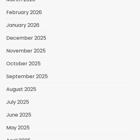
February 2026
January 2026
December 2025
November 2025
October 2025
September 2025
August 2025
July 2025
June 2025
May 2025