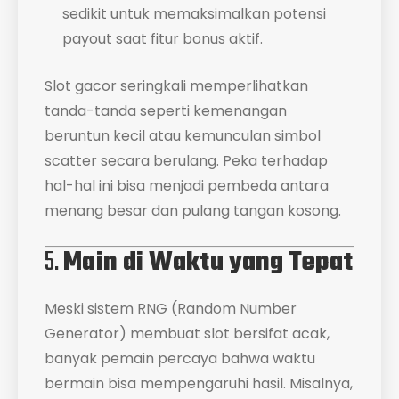
sedikit untuk memaksimalkan potensi
payout saat fitur bonus aktif.
Slot gacor seringkali memperlihatkan
tanda-tanda seperti kemenangan
beruntun kecil atau kemunculan simbol
scatter secara berulang. Peka terhadap
hal-hal ini bisa menjadi pembeda antara
menang besar dan pulang tangan kosong.
5.
Main di Waktu yang Tepat
Meski sistem RNG (Random Number
Generator) membuat slot bersifat acak,
banyak pemain percaya bahwa waktu
bermain bisa mempengaruhi hasil. Misalnya,