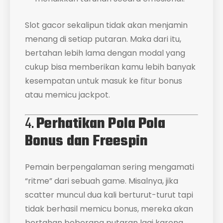
Slot gacor sekalipun tidak akan menjamin
menang di setiap putaran. Maka dari itu,
bertahan lebih lama dengan modal yang
cukup bisa memberikan kamu lebih banyak
kesempatan untuk masuk ke fitur bonus
atau memicu jackpot.
4.
Perhatikan Pola Pola
Bonus dan Freespin
Pemain berpengalaman sering mengamati
“ritme” dari sebuah game. Misalnya, jika
scatter muncul dua kali berturut-turut tapi
tidak berhasil memicu bonus, mereka akan
bertahan beberapa putaran lagi karena