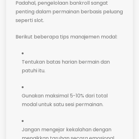
Padahal, pengelolaan bankroll sangat
penting dalam permainan berbasis peluang
seperti slot.
Berikut beberapa tips manajemen modal:
Tentukan batas harian bermain dan
patuhi itu.
Gunakan maksimal 5-10% dari total
modal untuk satu sesi permainan.
Jangan mengejar kekalahan dengan
menaikkan taruhan secara emosional.