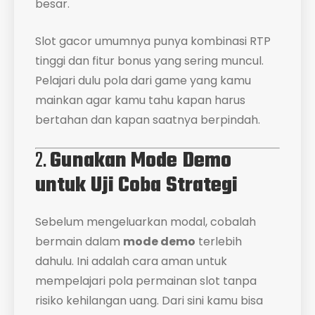
besar.
Slot gacor umumnya punya kombinasi RTP
tinggi dan fitur bonus yang sering muncul.
Pelajari dulu pola dari game yang kamu
mainkan agar kamu tahu kapan harus
bertahan dan kapan saatnya berpindah.
2.
Gunakan Mode Demo
untuk Uji Coba Strategi
Sebelum mengeluarkan modal, cobalah
bermain dalam
mode demo
terlebih
dahulu. Ini adalah cara aman untuk
mempelajari pola permainan slot tanpa
risiko kehilangan uang. Dari sini kamu bisa