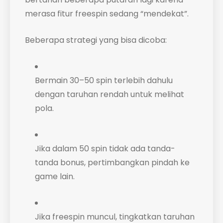
merasa fitur freespin sedang “mendekat”.
Beberapa strategi yang bisa dicoba:
Bermain 30–50 spin terlebih dahulu
dengan taruhan rendah untuk melihat
pola.
Jika dalam 50 spin tidak ada tanda-
tanda bonus, pertimbangkan pindah ke
game lain.
Jika freespin muncul, tingkatkan taruhan