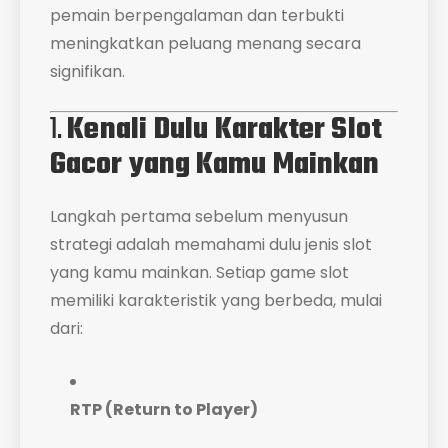
pemain berpengalaman dan terbukti
meningkatkan peluang menang secara
signifikan.
1.
Kenali Dulu Karakter Slot
Gacor yang Kamu Mainkan
Langkah pertama sebelum menyusun
strategi adalah memahami dulu jenis slot
yang kamu mainkan. Setiap game slot
memiliki karakteristik yang berbeda, mulai
dari:
RTP (Return to Player)