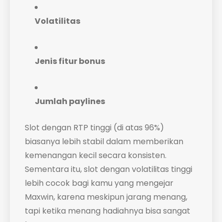
Volatilitas
Jenis fitur bonus
Jumlah paylines
Slot dengan RTP tinggi (di atas 96%)
biasanya lebih stabil dalam memberikan
kemenangan kecil secara konsisten.
Sementara itu, slot dengan volatilitas tinggi
lebih cocok bagi kamu yang mengejar
Maxwin, karena meskipun jarang menang,
tapi ketika menang hadiahnya bisa sangat