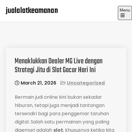
Skip
jualalatkeamanan
Menu
to
content
Open
the
main
menu
Menaklukkan Dealer MG Live dengan
Strategi Jitu di Slot Gacor Hari Ini
March 21, 2026
Uncategorized
Bermain judi online kini bukan sekadar
hiburan, tetapi juga menjadi tantangan
tersendiri bagi para penggemar taruhan
digital. Salah satu permainan yang paling
digemari adalah
slot
, khususnya ketika kita