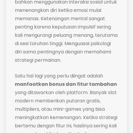
bahkan menggunakan interaksi sosial untuk
menenangkan diri ketika emosi mulai
memanas. Ketenangan mental sangat
penting karena keputusan impulsif sering
kali mengurangi peluang menang, terutama
di sesi taruhan tinggi. Menguasai psikologi
diri sama pentingnya dengan memahami
strategi permainan.
Satu hal lagi yang perlu diingat adalah
manfaatkan bonus dan fitur tambahan
yang ditawarkan oleh platform. Banyak slot
modern memberikan putaran gratis,
multipliers, atau mini-games yang bisa
meningkatkan kemenangan. Ketika strategi
bertemu dengan fitur ini, hasilnya sering kali