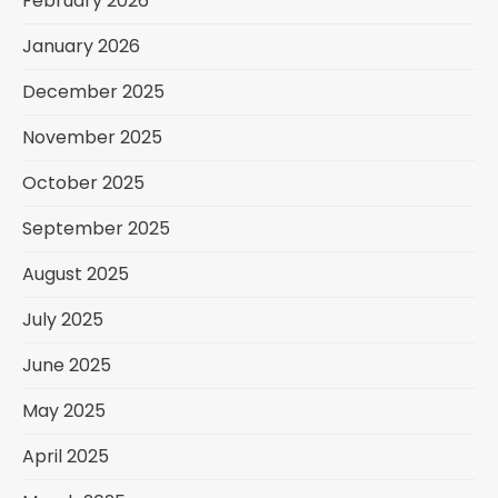
February 2026
January 2026
December 2025
November 2025
October 2025
September 2025
August 2025
July 2025
June 2025
May 2025
April 2025