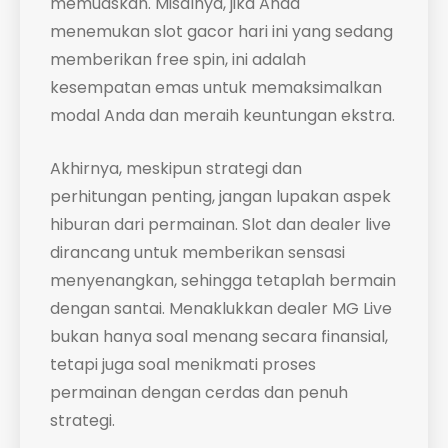
memuaskan. Misalnya, jika Anda
menemukan slot gacor hari ini yang sedang
memberikan free spin, ini adalah
kesempatan emas untuk memaksimalkan
modal Anda dan meraih keuntungan ekstra.
Akhirnya, meskipun strategi dan
perhitungan penting, jangan lupakan aspek
hiburan dari permainan. Slot dan dealer live
dirancang untuk memberikan sensasi
menyenangkan, sehingga tetaplah bermain
dengan santai. Menaklukkan dealer MG Live
bukan hanya soal menang secara finansial,
tetapi juga soal menikmati proses
permainan dengan cerdas dan penuh
strategi.