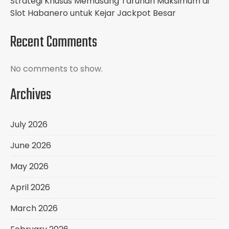
Strategi Khusus Memasang Taruhan Maksimum di
Slot Habanero untuk Kejar Jackpot Besar
Recent Comments
No comments to show.
Archives
July 2026
June 2026
May 2026
April 2026
March 2026