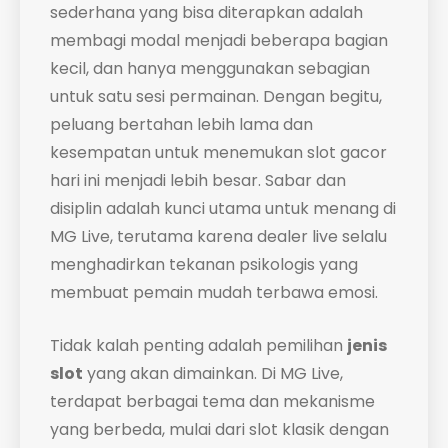
sederhana yang bisa diterapkan adalah
membagi modal menjadi beberapa bagian
kecil, dan hanya menggunakan sebagian
untuk satu sesi permainan. Dengan begitu,
peluang bertahan lebih lama dan
kesempatan untuk menemukan slot gacor
hari ini menjadi lebih besar. Sabar dan
disiplin adalah kunci utama untuk menang di
MG Live, terutama karena dealer live selalu
menghadirkan tekanan psikologis yang
membuat pemain mudah terbawa emosi.
Tidak kalah penting adalah pemilihan
jenis
slot
yang akan dimainkan. Di MG Live,
terdapat berbagai tema dan mekanisme
yang berbeda, mulai dari slot klasik dengan