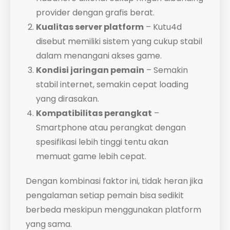
provider dengan grafis berat.
Kualitas server platform
– Kutu4d
disebut memiliki sistem yang cukup stabil
dalam menangani akses game.
Kondisi jaringan pemain
– Semakin
stabil internet, semakin cepat loading
yang dirasakan.
Kompatibilitas perangkat
–
Smartphone atau perangkat dengan
spesifikasi lebih tinggi tentu akan
memuat game lebih cepat.
Dengan kombinasi faktor ini, tidak heran jika
pengalaman setiap pemain bisa sedikit
berbeda meskipun menggunakan platform
yang sama.