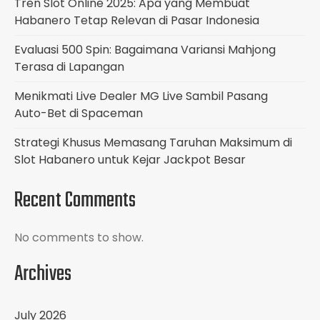
Tren Slot Online 2025: Apa yang Membuat
Habanero Tetap Relevan di Pasar Indonesia
Evaluasi 500 Spin: Bagaimana Variansi Mahjong
Terasa di Lapangan
Menikmati Live Dealer MG Live Sambil Pasang
Auto-Bet di Spaceman
Strategi Khusus Memasang Taruhan Maksimum di
Slot Habanero untuk Kejar Jackpot Besar
Recent Comments
No comments to show.
Archives
July 2026