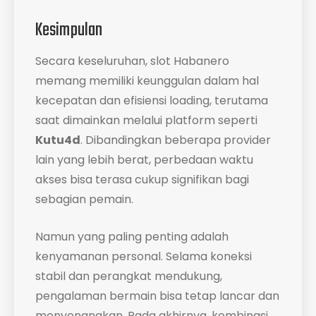
Kesimpulan
Secara keseluruhan, slot Habanero
memang memiliki keunggulan dalam hal
kecepatan dan efisiensi loading, terutama
saat dimainkan melalui platform seperti
Kutu4d
. Dibandingkan beberapa provider
lain yang lebih berat, perbedaan waktu
akses bisa terasa cukup signifikan bagi
sebagian pemain.
Namun yang paling penting adalah
kenyamanan personal. Selama koneksi
stabil dan perangkat mendukung,
pengalaman bermain bisa tetap lancar dan
menyenangkan. Pada akhirnya, kombinasi