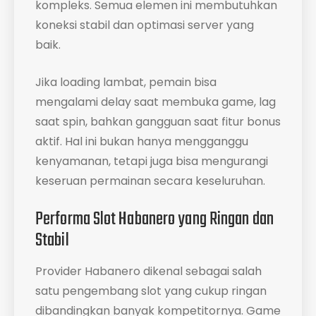
kompleks. Semua elemen ini membutuhkan
koneksi stabil dan optimasi server yang
baik.
Jika loading lambat, pemain bisa
mengalami delay saat membuka game, lag
saat spin, bahkan gangguan saat fitur bonus
aktif. Hal ini bukan hanya mengganggu
kenyamanan, tetapi juga bisa mengurangi
keseruan permainan secara keseluruhan.
Performa Slot Habanero yang Ringan dan
Stabil
Provider Habanero dikenal sebagai salah
satu pengembang slot yang cukup ringan
dibandingkan banyak kompetitornya. Game