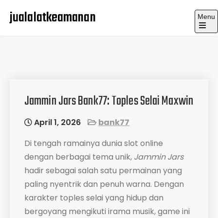
Skip
jualalatkeamanan
Menu
to
content
Open
the
main
menu
Jammin Jars Bank77: Toples Selai Maxwin
April 1, 2026
bank77
Di tengah ramainya dunia slot online
dengan berbagai tema unik,
Jammin Jars
hadir sebagai salah satu permainan yang
paling nyentrik dan penuh warna. Dengan
karakter toples selai yang hidup dan
bergoyang mengikuti irama musik, game ini