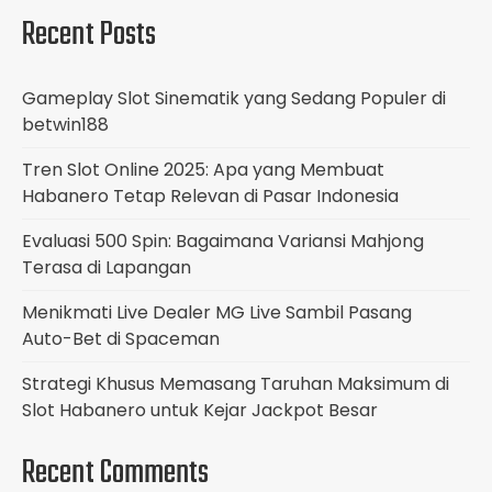
Recent Posts
Gameplay Slot Sinematik yang Sedang Populer di
betwin188
Tren Slot Online 2025: Apa yang Membuat
Habanero Tetap Relevan di Pasar Indonesia
Evaluasi 500 Spin: Bagaimana Variansi Mahjong
Terasa di Lapangan
Menikmati Live Dealer MG Live Sambil Pasang
Auto-Bet di Spaceman
Strategi Khusus Memasang Taruhan Maksimum di
Slot Habanero untuk Kejar Jackpot Besar
Recent Comments