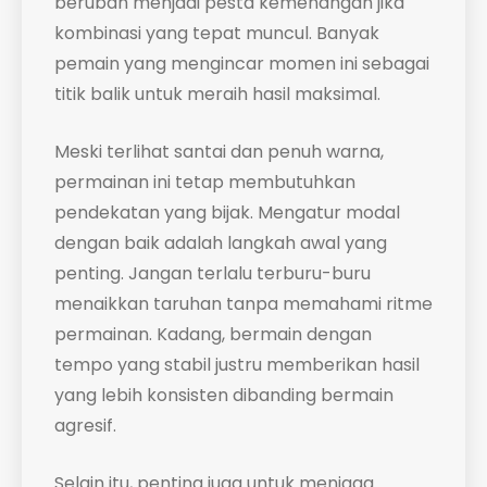
berubah menjadi pesta kemenangan jika
kombinasi yang tepat muncul. Banyak
pemain yang mengincar momen ini sebagai
titik balik untuk meraih hasil maksimal.
Meski terlihat santai dan penuh warna,
permainan ini tetap membutuhkan
pendekatan yang bijak. Mengatur modal
dengan baik adalah langkah awal yang
penting. Jangan terlalu terburu-buru
menaikkan taruhan tanpa memahami ritme
permainan. Kadang, bermain dengan
tempo yang stabil justru memberikan hasil
yang lebih konsisten dibanding bermain
agresif.
Selain itu, penting juga untuk menjaga