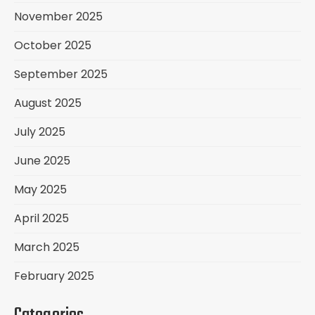
November 2025
October 2025
September 2025
August 2025
July 2025
June 2025
May 2025
April 2025
March 2025
February 2025