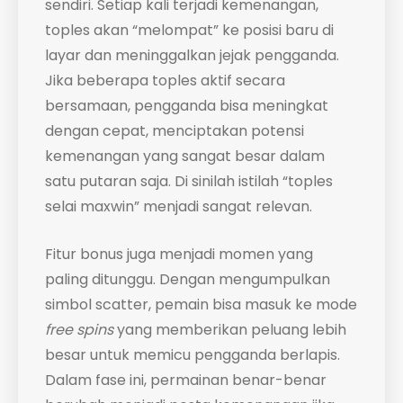
sendiri. Setiap kali terjadi kemenangan,
toples akan “melompat” ke posisi baru di
layar dan meninggalkan jejak pengganda.
Jika beberapa toples aktif secara
bersamaan, pengganda bisa meningkat
dengan cepat, menciptakan potensi
kemenangan yang sangat besar dalam
satu putaran saja. Di sinilah istilah “toples
selai maxwin” menjadi sangat relevan.
Fitur bonus juga menjadi momen yang
paling ditunggu. Dengan mengumpulkan
simbol scatter, pemain bisa masuk ke mode
free spins
yang memberikan peluang lebih
besar untuk memicu pengganda berlapis.
Dalam fase ini, permainan benar-benar