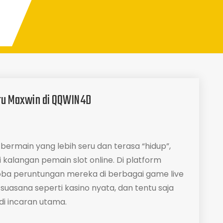
uru Maxwin di QQWIN4D
rmain yang lebih seru dan terasa “hidup”,
i kalangan pemain slot online. Di platform
ba peruntungan mereka di berbagai game live
suasana seperti kasino nyata, dan tentu saja
di incaran utama.