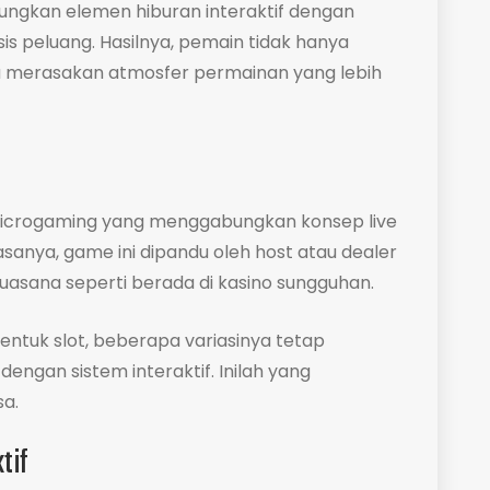
bungkan elemen hiburan interaktif dengan
 peluang. Hasilnya, pemain tidak hanya
ga merasakan atmosfer permainan yang lebih
 Microgaming yang menggabungkan konsep live
sanya, game ini dipandu oleh host atau dealer
uasana seperti berada di kasino sungguhan.
ntuk slot, beberapa variasinya tetap
ngan sistem interaktif. Inilah yang
sa.
tif