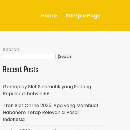
Home
Sample Page
Search
Search
Recent Posts
Gameplay Slot Sinematik yang Sedang
Populer di betwin188
Tren Slot Online 2025: Apa yang Membuat
Habanero Tetap Relevan di Pasar
Indonesia