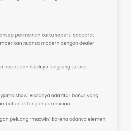
onsep permainan kartu seperti baccarat.
 memberikan nuansa modern dengan dealer
ya cepat dan hasilnya langsung terasa.
 game show. Biasanya ada fitur bonus yang
tambahan di tengah permainan.
dengan peluang “maxwin” karena adanya elemen