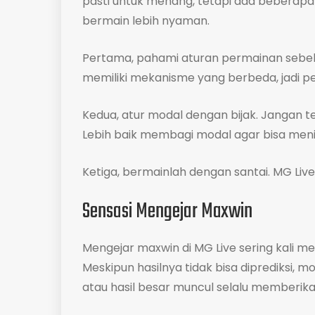
pasti untuk menang, tetapi ada beberap
bermain lebih nyaman.
Pertama, pahami aturan permainan sebel
memiliki mekanisme yang berbeda, jadi pe
Kedua, atur modal dengan bijak. Jangan te
Lebih baik membagi modal agar bisa meni
Ketiga, bermainlah dengan santai. MG Liv
Sensasi Mengejar Maxwin
Mengejar maxwin di MG Live sering kali me
Meskipun hasilnya tidak bisa diprediksi,
atau hasil besar muncul selalu memberikan