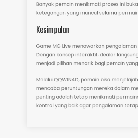
Banyak pemain menikmati proses ini bukan
ketegangan yang muncul selama permain
Kesimpulan
Game MG Live menawarkan pengalaman ber
Dengan konsep interaktif, dealer langsung
menjadi pilihan menarik bagi pemain yang 
Melalui QQWIN4D, pemain bisa menjelajah
mencoba peruntungan mereka dalam me
penting adalah tetap menikmati permain
kontrol yang baik agar pengalaman teta