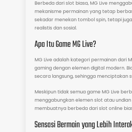
Berbeda dari slot biasa, MG Live mengga
mekanisme permainan yang tetap berbasis
sekadar menekan tombol spin, tetapi ju
realistis dan sosial.
Apa Itu Game MG Live?
MG Live adalah kategori permainan dari
gaming dengan elemen digital modern. Bia
secara langsung, sehingga menciptakan s
Meskipun tidak semua game MG Live berbe
menggabungkan elemen slot atau undian de
membuatnya berbeda dari slot online bia
Sensasi Bermain yang Lebih Interak