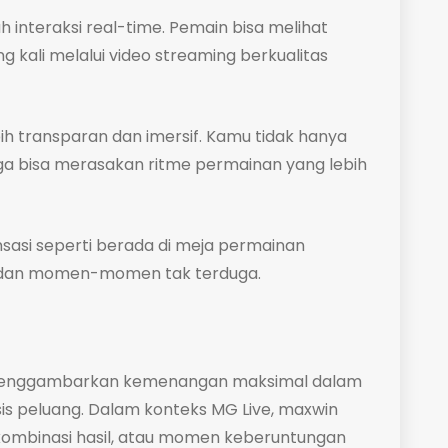
h interaksi real-time. Pemain bisa melihat
g kali melalui video streaming berkualitas
h transparan dan imersif. Kamu tidak hanya
juga bisa merasakan ritme permainan yang lebih
sasi seperti berada di meja permainan
 dan momen-momen tak terduga.
uk menggambarkan kemenangan maksimal dalam
s peluang. Dalam konteks MG Live, maxwin
 kombinasi hasil, atau momen keberuntungan